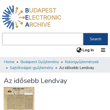
B
UDAPEST
E
LECTRONIC
A
RCHIVE
Search
(current
Log In
Home
Budapest Gyűjtemény
Különgyűjtemények
Communities & Collections
Sajtókivágat-gyűjtemény
Az idősebb Lendvay
All of DSpace
Az idősebb Lendvay
Statistics
About us