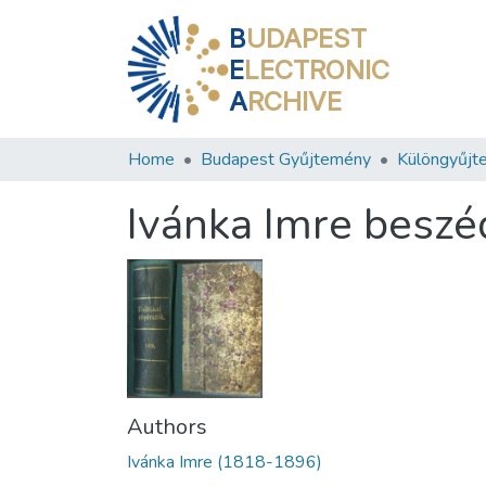
B
UDAPEST
E
LECTRONIC
A
RCHIVE
Home
Budapest Gyűjtemény
Különgyűjt
Ivánka Imre beszé
Authors
Ivánka Imre (1818-1896)