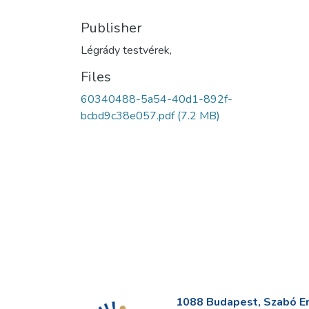
Publisher
Légrády testvérek,
Files
60340488-5a54-40d1-892f-
bcbd9c38e057.pdf
(7.2 MB)
1088 Budapest, Szabó Erv