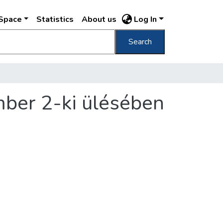
DSpace
Statistics
About us
Log In
Search
mber 2-ki ülésében