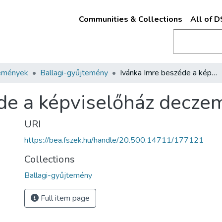
Communities & Collections
All of 
emények
Ballagi-gyűjtemény
Ivánka Imre beszéde a képviselőház deczember 2-ki ülésében
de a képviselőház decze
URI
https://bea.fszek.hu/handle/20.500.14711/177121
Collections
Ballagi-gyűjtemény
Full item page