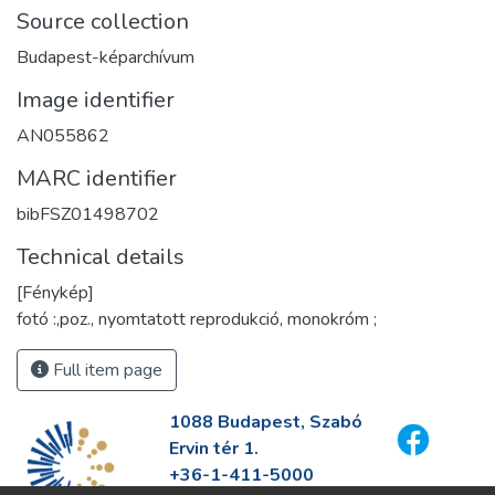
Source collection
Budapest-képarchívum
Image identifier
AN055862
MARC identifier
bibFSZ01498702
Technical details
[Fénykép]
fotó :,poz., nyomtatott reprodukció, monokróm ;
Full item page
1088 Budapest, Szabó
Ervin tér 1.
+36-1-411-5000