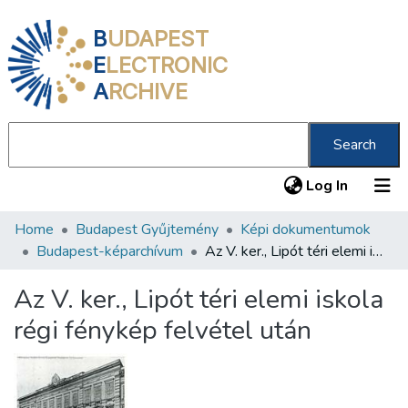
B
UDAPEST
E
LECTRONIC
A
RCHIVE
Search
(current
Log In
Home
Budapest Gyűjtemény
Képi dokumentumok
Communities & Collections
Budapest-képarchívum
Az V. ker., Lipót téri elemi iskola régi fénykép felvétel után
All of DSpace
Az V. ker., Lipót téri elemi iskola
Statistics
régi fénykép felvétel után
About us