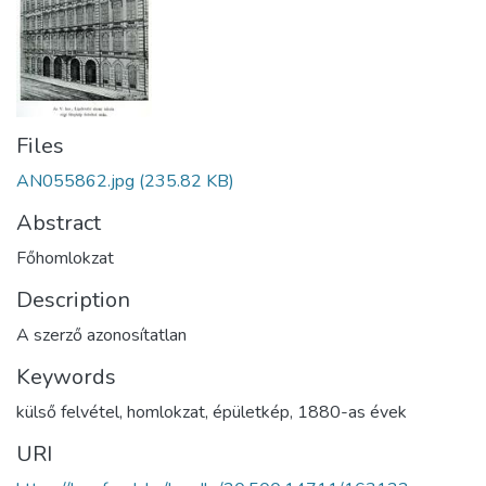
Files
AN055862.jpg
(235.82 KB)
Abstract
Főhomlokzat
Description
A szerző azonosítatlan
Keywords
külső felvétel
,
homlokzat
,
épületkép
,
1880-as évek
URI