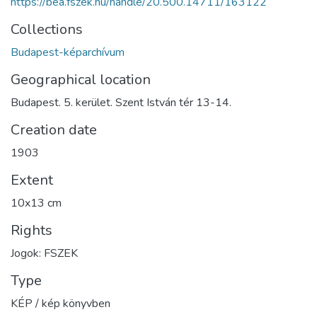
https://bea.fszek.hu/handle/20.500.14711/163122
Collections
Budapest-képarchívum
Geographical location
Budapest. 5. kerület. Szent István tér 13-14.
Creation date
1903
Extent
10x13 cm
Rights
Jogok: FSZEK
Type
KÉP / kép könyvben