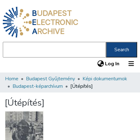
B
UDAPEST
E
LECTRONIC
A
RCHIVE
Search
(current
Log In
Home
Budapest Gyűjtemény
Képi dokumentumok
Communities & Collections
Budapest-képarchívum
[Útépítés]
All of DSpace
[Útépítés]
Statistics
About us