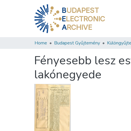
B
UDAPEST
E
LECTRONIC
A
RCHIVE
Home
Budapest Gyűjtemény
Különgyűjt
Fényesebb lesz est
lakónegyede