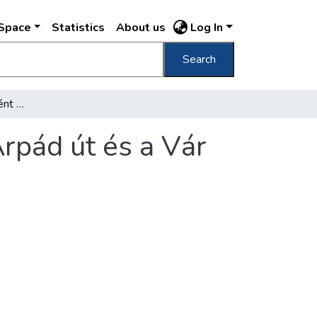
DSpace
Statistics
About us
Log In
Search
Fényesebb lesz esténként a Rákóczi út, az Árpád út és a Vár lakónegyede
Árpád út és a Vár