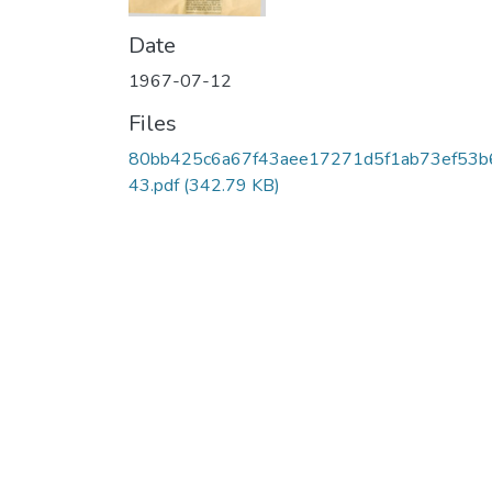
Date
1967-07-12
Files
80bb425c6a67f43aee17271d5f1ab73ef53b
43.pdf
(342.79 KB)