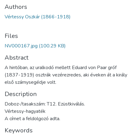
Authors
Vértessy Oszkár (1866-1918)
Files
NV000167.jpg
(100.29 KB)
Abstract
A hintóban, az uralkodó mellett Eduard von Paar gróf
(1837-1919) osztrák vezérezredes, aki éveken át a király
első szárnysegédje volt.
Description
Doboz-/tasakszám: T12. Ezüstkiválás.
Vértessy-hagyaték
A címet a feldolgozó adta.
Keywords