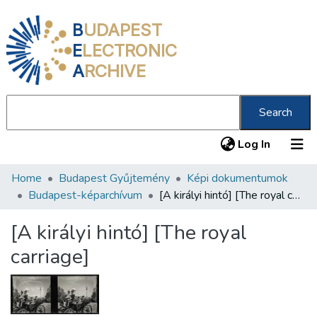
B
UDAPEST
E
LECTRONIC
A
RCHIVE
Search
(current
Log In
Home
Budapest Gyűjtemény
Képi dokumentumok
Communities & Collections
Budapest-képarchívum
[A királyi hintó] [The royal carriage]
All of DSpace
[A királyi hintó] [The royal
Statistics
carriage]
About us