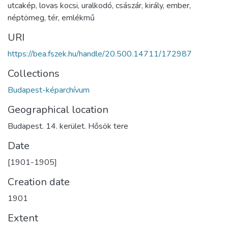
utcakép
,
lovas kocsi
,
uralkodó
,
császár
,
király
,
ember
,
néptömeg
,
tér
,
emlékmű
URI
https://bea.fszek.hu/handle/20.500.14711/172987
Collections
Budapest-képarchívum
Geographical location
Budapest. 14. kerület. Hősök tere
Date
[1901-1905]
Creation date
1901
Extent