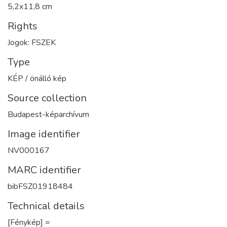
5,2x11,8 cm
Rights
Jogok: FSZEK
Type
KÉP / önálló kép
Source collection
Budapest-képarchívum
Image identifier
NV000167
MARC identifier
bibFSZ01918484
Technical details
[Fénykép] =