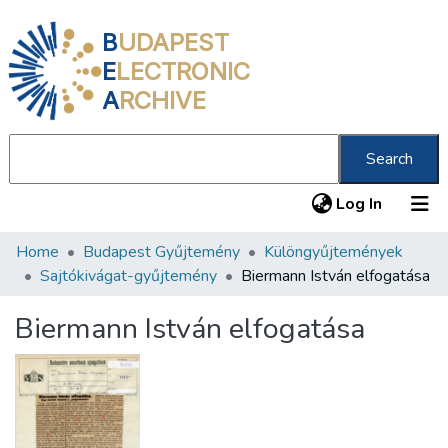
B
UDAPEST
E
LECTRONIC
A
RCHIVE
Search
(current
Log In
Home
Budapest Gyűjtemény
Különgyűjtemények
Communities & Collections
Sajtókivágat-gyűjtemény
Biermann István elfogatása
All of DSpace
Biermann István elfogatása
Statistics
About us