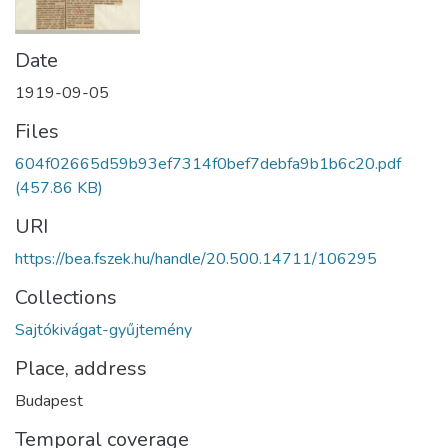
Date
1919-09-05
Files
604f02665d59b93ef7314f0bef7debfa9b1b6c20.pdf
(457.86 KB)
URI
https://bea.fszek.hu/handle/20.500.14711/106295
Collections
Sajtókivágat-gyűjtemény
Place, address
Budapest
Temporal coverage