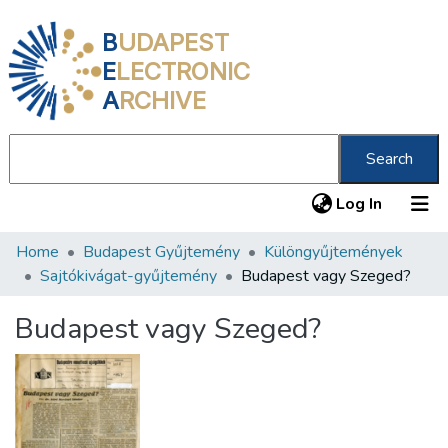
B
UDAPEST
E
LECTRONIC
A
RCHIVE
Search
(current
Log In
Home
Budapest Gyűjtemény
Különgyűjtemények
Communities & Collections
Sajtókivágat-gyűjtemény
Budapest vagy Szeged?
All of DSpace
Budapest vagy Szeged?
Statistics
About us