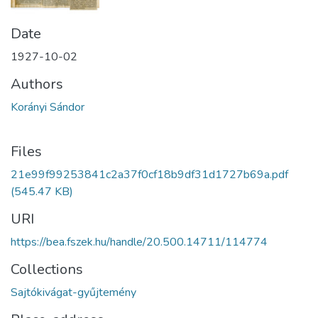
Date
1927-10-02
Authors
Korányi Sándor
Files
21e99f99253841c2a37f0cf18b9df31d1727b69a.pdf
(545.47 KB)
URI
https://bea.fszek.hu/handle/20.500.14711/114774
Collections
Sajtókivágat-gyűjtemény