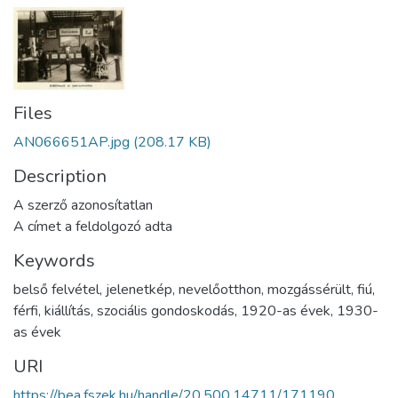
Files
AN066651AP.jpg
(208.17 KB)
Description
A szerző azonosítatlan
A címet a feldolgozó adta
Keywords
belső felvétel
,
jelenetkép
,
nevelőotthon
,
mozgássérült
,
fiú
,
férfi
,
kiállítás
,
szociális gondoskodás
,
1920-as évek
,
1930-
as évek
URI
https://bea.fszek.hu/handle/20.500.14711/171190