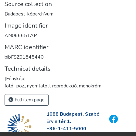
Source collection
Budapest-képarchívum
Image identifier
AN066651AP
MARC identifier
bibFSZ01845440
Technical details
[Fénykép]
fotó :,poz., nyomtatott reprodukció, monokróm ;
Full item page
1088 Budapest, Szabó
Ervin tér 1.
+36-1-411-5000