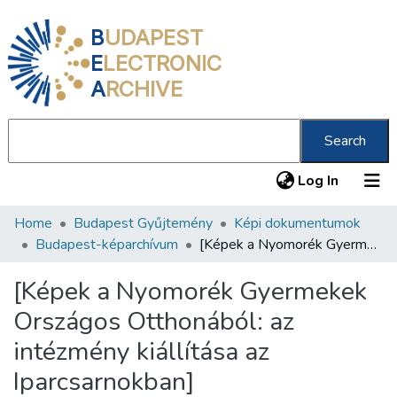
B
UDAPEST
E
LECTRONIC
A
RCHIVE
Search
(current
Log In
Home
Budapest Gyűjtemény
Képi dokumentumok
Communities & Collections
Budapest-képarchívum
[Képek a Nyomorék Gyermekek Országos Otthonából: az intézmény kiállítása az Iparcsarnokban]
All of DSpace
[Képek a Nyomorék Gyermekek
Statistics
Országos Otthonából: az
About us
intézmény kiállítása az
Iparcsarnokban]