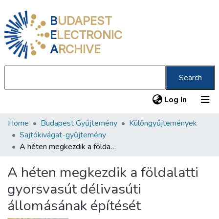
B
UDAPEST
E
LECTRONIC
A
RCHIVE
Search
(current
Log In
Home
Budapest Gyűjtemény
Különgyűjtemények
Communities & Collections
Sajtókivágat-gyűjtemény
All of DSpace
A héten megkezdik a földalatti gyorsvasút délivasúti állomásának építését
Statistics
A héten megkezdik a földalatti
About us
gyorsvasút délivasúti
állomásának építését