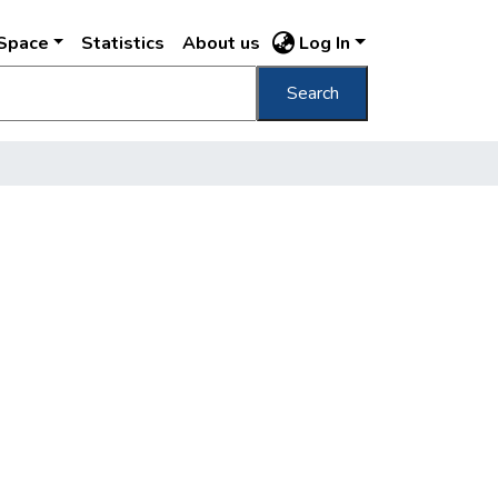
DSpace
Statistics
About us
Log In
Search