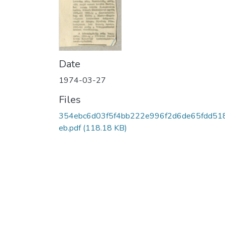
Date
1974-03-27
Files
354ebc6d03f5f4bb222e996f2d6de65fdd51
eb.pdf
(118.18 KB)