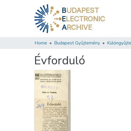
B
UDAPEST
E
LECTRONIC
A
RCHIVE
Home
Budapest Gyűjtemény
Különgyűjt
Évforduló