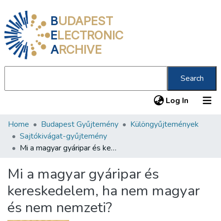
B
UDAPEST
E
LECTRONIC
A
RCHIVE
Search
(current
Log In
Home
Budapest Gyűjtemény
Különgyűjtemények
Communities & Collections
Sajtókivágat-gyűjtemény
All of DSpace
Mi a magyar gyáripar és kereskedelem, ha nem magyar és nem nemzeti?
Statistics
Mi a magyar gyáripar és
About us
kereskedelem, ha nem magyar
és nem nemzeti?