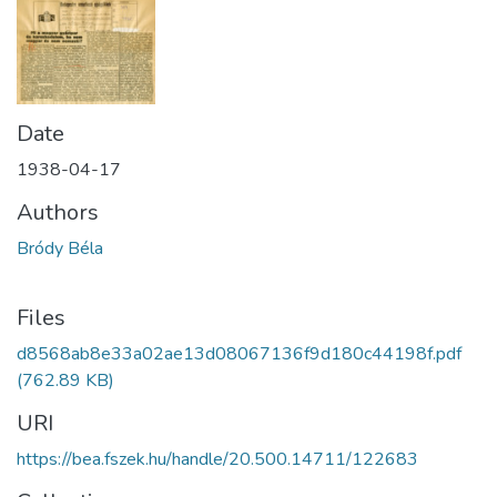
Date
1938-04-17
Authors
Bródy Béla
Files
d8568ab8e33a02ae13d08067136f9d180c44198f.pdf
(762.89 KB)
URI
https://bea.fszek.hu/handle/20.500.14711/122683