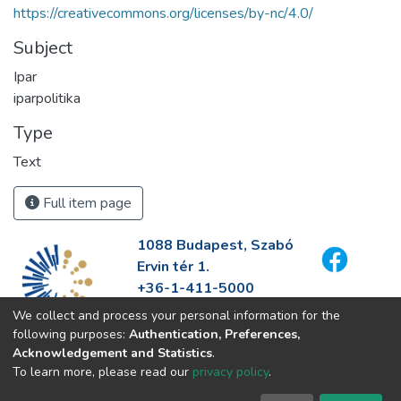
https://creativecommons.org/licenses/by-nc/4.0/
Subject
Ipar
iparpolitika
Type
Text
Full item page
1088 Budapest, Szabó
Ervin tér 1.
+36-1-411-5000
info@fszek.hu
We collect and process your personal information for the
https://fszek.hu
following purposes:
Authentication, Preferences,
Acknowledgement and Statistics
.
To learn more, please read our
privacy policy
.