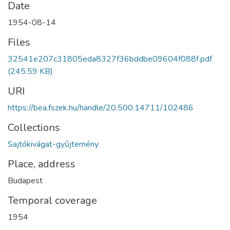
Date
1954-08-14
Files
32541e207c31805eda8327f36bddbe09604f088f.pdf
(245.59 KB)
URI
https://bea.fszek.hu/handle/20.500.14711/102486
Collections
Sajtókivágat-gyűjtemény
Place, address
Budapest
Temporal coverage
1954