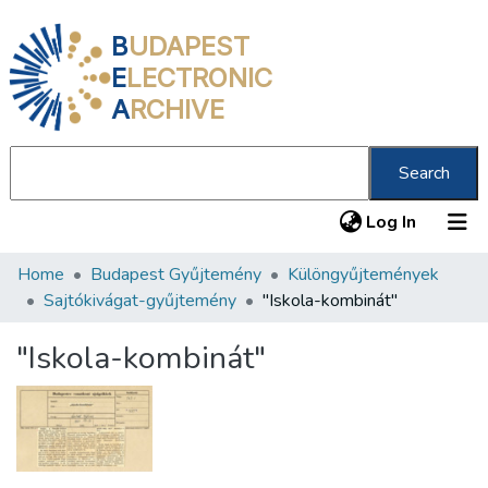
B
UDAPEST
E
LECTRONIC
A
RCHIVE
Search
(current
Log In
Home
Budapest Gyűjtemény
Különgyűjtemények
Communities & Collections
Sajtókivágat-gyűjtemény
"Iskola-kombinát"
All of DSpace
"Iskola-kombinát"
Statistics
About us