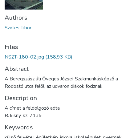
Authors
Szirtes Tibor
Files
NSZT-180-02.jpg
(158.93 KB)
Abstract
A Beregszász úti Öveges József Szakmunkásképző a
Rodostó utca felől, az udvaron diákok fociznak
Description
A címet a feldolgozó adta
B. kisny. sz. 7139
Keywords
külső felvétel
,
épületkép
,
iskola
,
iskolaépület
,
gyermek
,