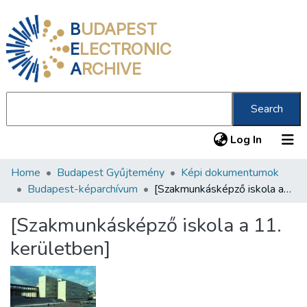
B
UDAPEST
E
LECTRONIC
A
RCHIVE
Search
(current
Log In
Home
Budapest Gyűjtemény
Képi dokumentumok
Communities & Collections
Budapest-képarchívum
[Szakmunkásképző iskola a 11. kerületben]
All of DSpace
[Szakmunkásképző iskola a 11.
Statistics
kerületben]
About us