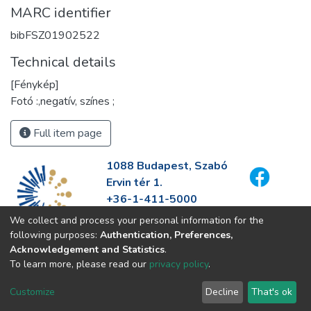
MARC identifier
bibFSZ01902522
Technical details
[Fénykép]
Fotó :,negatív, színes ;
Full item page
1088 Budapest, Szabó
Ervin tér 1.
+36-1-411-5000
info@fszek.hu
We collect and process your personal information for the
https://fszek.hu
following purposes:
Authentication, Preferences,
Acknowledgement and Statistics
.
To learn more, please read our
privacy policy
.
Customize
Decline
That's ok