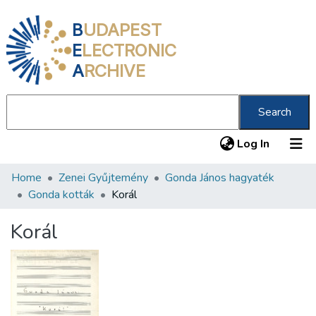
B
UDAPEST
E
LECTRONIC
A
RCHIVE
Search
(current
Log In
Home
Zenei Gyűjtemény
Gonda János hagyaték
Communities & Collections
Gonda kották
Korál
All of DSpace
Korál
Statistics
About us