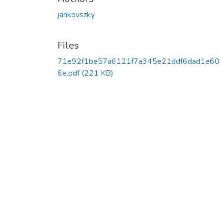
jankovszky
Files
71e92f1be57a6121f7a345e21ddf6dad1e60
6e.pdf
(221 KB)