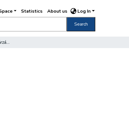
DSpace
Statistics
About us
Log In
Search
Majdnem teljes könyvtárzárlat