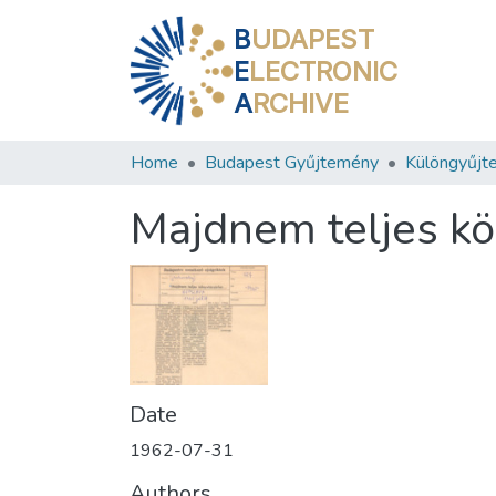
B
UDAPEST
E
LECTRONIC
A
RCHIVE
Home
Budapest Gyűjtemény
Különgyűjt
Majdnem teljes kö
Date
1962-07-31
Authors