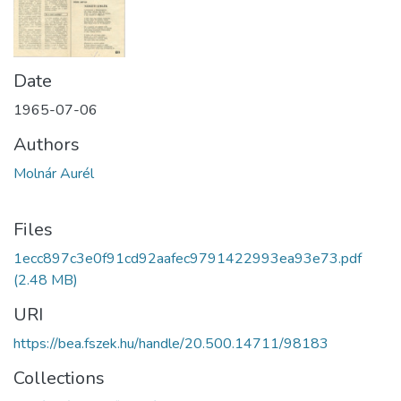
Date
1965-07-06
Authors
Molnár Aurél
Files
1ecc897c3e0f91cd92aafec9791422993ea93e73.pdf
(2.48 MB)
URI
https://bea.fszek.hu/handle/20.500.14711/98183
Collections