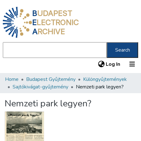
B
UDAPEST
E
LECTRONIC
A
RCHIVE
Search
(current
Log In
Home
Budapest Gyűjtemény
Különgyűjtemények
Communities & Collections
Sajtókivágat-gyűjtemény
Nemzeti park legyen?
All of DSpace
Nemzeti park legyen?
Statistics
About us