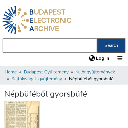
B
UDAPEST
E
LECTRONIC
A
RCHIVE
Search
(current
Log In
Home
Budapest Gyűjtemény
Különgyűjtemények
Communities & Collections
Sajtókivágat-gyűjtemény
Népbüféből gyorsbüfé
All of DSpace
Népbüféből gyorsbüfé
Statistics
About us