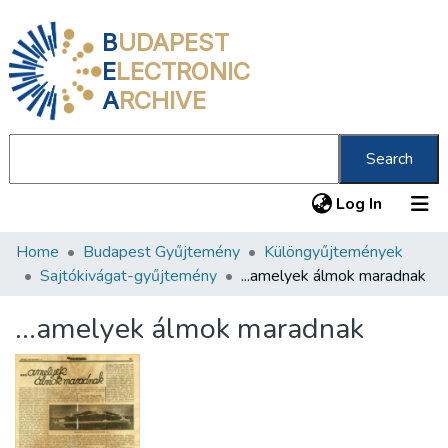
B
UDAPEST
E
LECTRONIC
A
RCHIVE
Search
(current
Log In
Home
Budapest Gyűjtemény
Különgyűjtemények
Communities & Collections
Sajtókivágat-gyűjtemény
...amelyek álmok maradnak
All of DSpace
...amelyek álmok maradnak
Statistics
About us