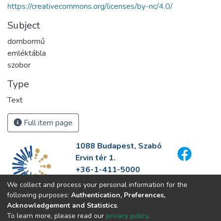
https://creativecommons.org/licenses/by-nc/4.0/
Subject
dombormű
emléktábla
szobor
Type
Text
Full item page
1088 Budapest, Szabó
Ervin tér 1.
+36-1-411-5000
info@fszek.hu
We collect and process your personal information for the
https://fszek.hu
following purposes:
Authentication, Preferences,
Acknowledgement and Statistics
.
To learn more, please read our
privacy policy
.