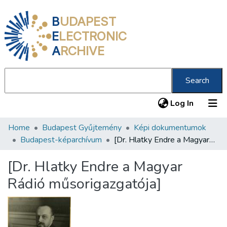
B
UDAPEST
E
LECTRONIC
A
RCHIVE
Search
(current
Log In
Home
Budapest Gyűjtemény
Képi dokumentumok
Communities & Collections
Budapest-képarchívum
[Dr. Hlatky Endre a Magyar Rádió műsorigazgatója]
All of DSpace
[Dr. Hlatky Endre a Magyar
Statistics
Rádió műsorigazgatója]
About us