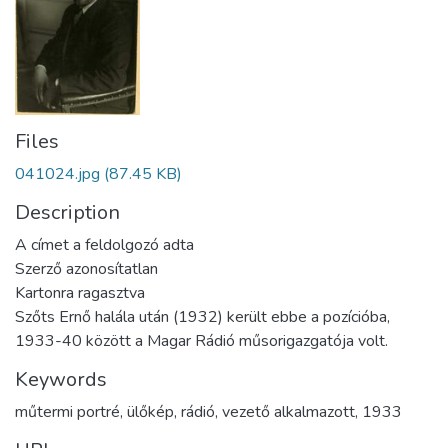
Files
041024.jpg
(87.45 KB)
Description
A címet a feldolgozó adta
Szerző azonosítatlan
Kartonra ragasztva
Szőts Ernő halála után (1932) került ebbe a pozícióba,
1933-40 között a Magar Rádió műsorigazgatója volt.
Keywords
műtermi portré
,
ülőkép
,
rádió
,
vezető alkalmazott
,
1933