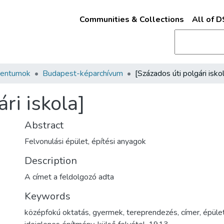
Communities & Collections
All of 
mentumok
Budapest-képarchívum
[Százados úti polgári isko
ri iskola]
Abstract
Felvonulási épület, építési anyagok
Description
A címet a feldolgozó adta
Keywords
középfokú oktatás
,
gyermek
,
tereprendezés
,
címer
,
épüle