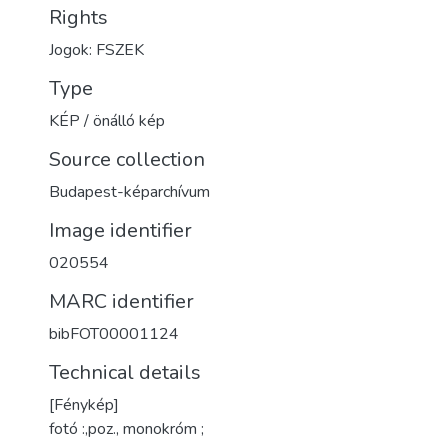
Rights
Jogok: FSZEK
Type
KÉP / önálló kép
Source collection
Budapest-képarchívum
Image identifier
020554
MARC identifier
bibFOT00001124
Technical details
[Fénykép]
fotó :,poz., monokróm ;