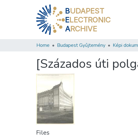
B
UDAPEST
E
LECTRONIC
A
RCHIVE
Home
Budapest Gyűjtemény
Képi doku
[Százados úti polgá
Files