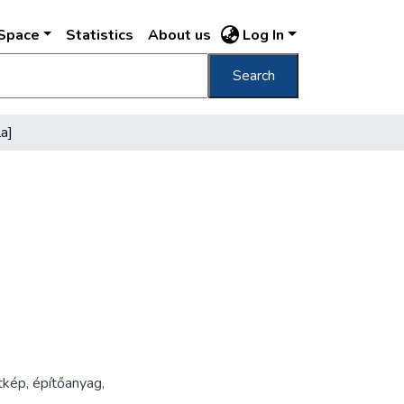
DSpace
Statistics
About us
Log In
Search
la]
tkép
,
építőanyag
,