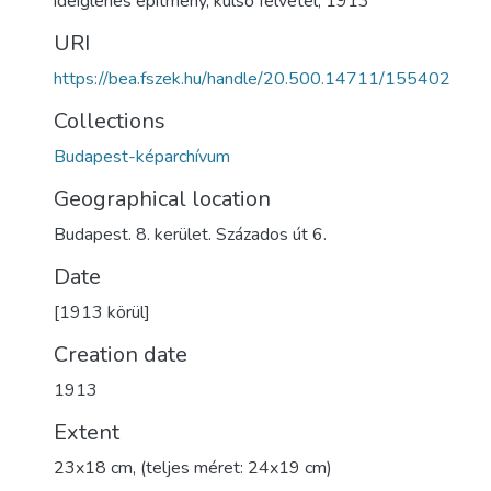
ideiglenes építmény
,
külső felvétel
,
1913
URI
https://bea.fszek.hu/handle/20.500.14711/155402
Collections
Budapest-képarchívum
Geographical location
Budapest. 8. kerület. Százados út 6.
Date
[1913 körül]
Creation date
1913
Extent
23x18 cm, (teljes méret: 24x19 cm)