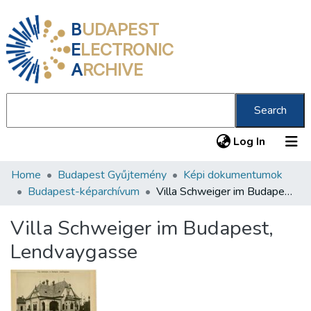
B
UDAPEST
E
LECTRONIC
A
RCHIVE
Search
(current
Log In
Home
Budapest Gyűjtemény
Képi dokumentumok
Communities & Collections
Budapest-képarchívum
Villa Schweiger im Budapest, Lendvaygasse
All of DSpace
Villa Schweiger im Budapest,
Statistics
Lendvaygasse
About us