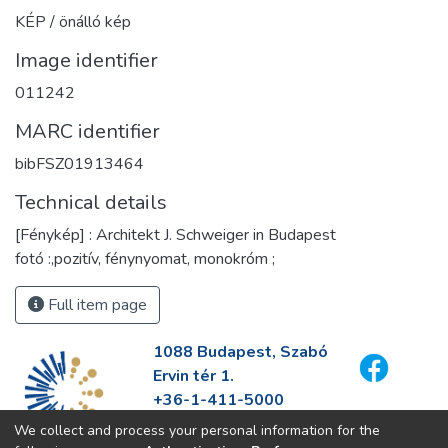
KÉP / önálló kép
Image identifier
011242
MARC identifier
bibFSZ01913464
Technical details
[Fénykép] : Architekt J. Schweiger in Budapest
fotó :,pozitív, fénynyomat, monokróm ;
Full item page
1088 Budapest, Szabó
Ervin tér 1.
+36-1-411-5000
info@fszek.hu
We collect and process your personal information for the