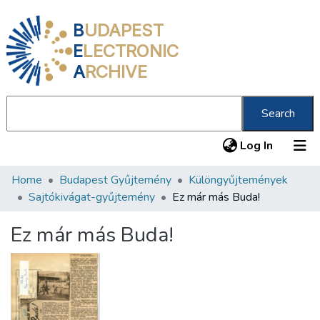
B
UDAPEST
E
LECTRONIC
A
RCHIVE
Search
(current
Log In
Home
Budapest Gyűjtemény
Különgyűjtemények
Communities & Collections
Sajtókivágat-gyűjtemény
Ez már más Buda!
All of DSpace
Ez már más Buda!
Statistics
About us