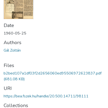
Date
1960-05-25
Authors
Gál Zoltán
Files
b2bed107a1df03f2d2656060ed95506972623837.pdf
(681.08 KB)
URI
https://bea.fszek.hu/handle/20.500.14711/98111
Collections