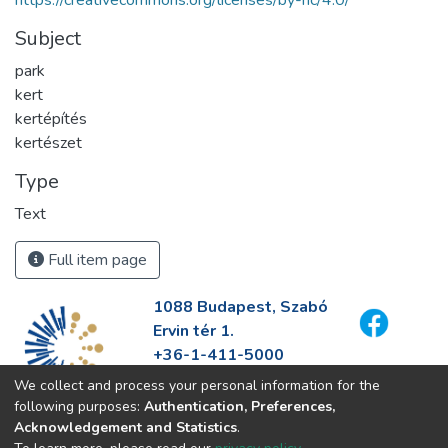
https://creativecommons.org/licenses/by-nc/4.0/
Subject
park
kert
kertépítés
kertészet
Type
Text
Full item page
1088 Budapest, Szabó
Ervin tér 1.
+36-1-411-5000
info@fszek.hu
We collect and process your personal information for the
https://fszek.hu
following purposes:
Authentication, Preferences,
Acknowledgement and Statistics
.