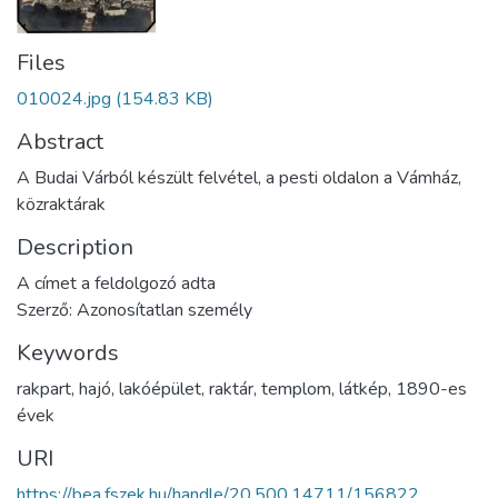
Files
010024.jpg
(154.83 KB)
Abstract
A Budai Várból készült felvétel, a pesti oldalon a Vámház,
közraktárak
Description
A címet a feldolgozó adta
Szerző: Azonosítatlan személy
Keywords
rakpart
,
hajó
,
lakóépület
,
raktár
,
templom
,
látkép
,
1890-es
évek
URI
https://bea.fszek.hu/handle/20.500.14711/156822