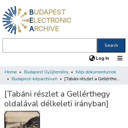
B
UDAPEST
E
LECTRONIC
A
RCHIVE
Search
(current
Log In
Home
Budapest Gyűjtemény
Képi dokumentumok
Communities & Collections
Budapest-képarchívum
[Tabáni részlet a Gellérthegy oldalával délkeleti irányban]
All of DSpace
[Tabáni részlet a Gellérthegy
Statistics
oldalával délkeleti irányban]
About us