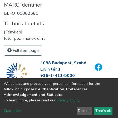
MARC identifier
bibFOT00002561
Technical details
[Fénykép]
fotó :,poz., monokróm ;
Full item page
1088 Budapest, Szabó
Ervin tér 1.
+36-1-411-5000
info@fszek.hu
We collect and process your personal information for the
https://fszek.hu
following purposes:
Authentication, Preferences,
Acknowledgement and Statistics
.
To learn more, please read our
privacy policy
.
Customize
Decline
That's ok