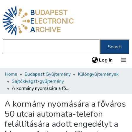
B
UDAPEST
E
LECTRONIC
A
RCHIVE
Search
(current
Log In
Home
Budapest Gyűjtemény
Különgyűjtemények
Communities & Collections
Sajtókivágat-gyűjtemény
All of DSpace
A kormány nyomására a főváros 50 utcai automata-telefon felállítására adott engedélyt a Magyar Automata Rt-nak
Statistics
A kormány nyomására a főváros
About us
50 utcai automata-telefon
felállítására adott engedélyt a