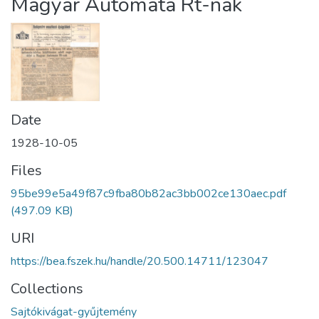
Magyar Automata Rt-nak
Date
1928-10-05
Files
95be99e5a49f87c9fba80b82ac3bb002ce130aec.pdf
(497.09 KB)
URI
https://bea.fszek.hu/handle/20.500.14711/123047
Collections
Sajtókivágat-gyűjtemény