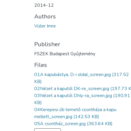
2014-12
Authors
Vizler Imre
Publisher
FSZEK Budapest Gyűjtemény
Files
01A kapubástya, D-i oldal_screen.jpg
(317.52
KB)
02Nézet a kaputól DK-re_screen.jpg
(197.73 
03Nézet a kaputól DNy-ra_screen.jpg
(190.91
KB)
04Kerepesi úti temető csontháza a kapu
mellett_screen.jpg
(142.53 KB)
05A csontház_screen.jpg
(363.64 KB)