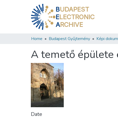
B
UDAPEST
E
LECTRONIC
A
RCHIVE
Home
Budapest Gyűjtemény
Képi doku
A temető épülete 
Date