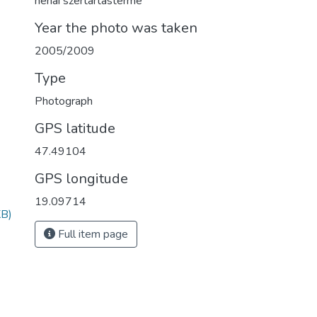
néhai szertartásterme
Year the photo was taken
2005/2009
Type
Photograph
GPS latitude
47.49104
GPS longitude
19.09714
KB)
Full item page