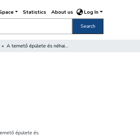
DSpace
Statistics
About us
Log In
Search
A temető épülete és néhai szertartásterme
 temető épülete és