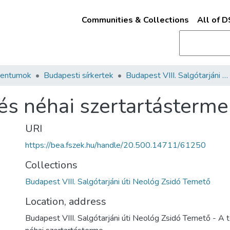
Communities & Collections
All of 
mentumok
Budapesti sírkertek
Budapest VIII. Salgótarjáni úti Neológ Zsidó Temető
és néhai szertartásterme
URI
https://bea.fszek.hu/handle/20.500.14711/61250
Collections
Budapest VIII. Salgótarjáni úti Neológ Zsidó Temető
Location, address
Budapest VIII. Salgótarjáni úti Neológ Zsidó Temető - A