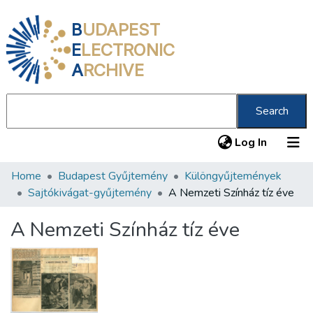
B
UDAPEST
E
LECTRONIC
A
RCHIVE
Search
(current
Log In
Home
Budapest Gyűjtemény
Különgyűjtemények
Communities & Collections
Sajtókivágat-gyűjtemény
A Nemzeti Színház tíz éve
All of DSpace
A Nemzeti Színház tíz éve
Statistics
About us