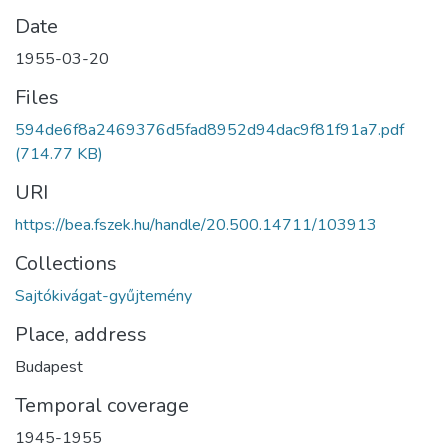
Date
1955-03-20
Files
594de6f8a2469376d5fad8952d94dac9f81f91a7.pdf
(714.77 KB)
URI
https://bea.fszek.hu/handle/20.500.14711/103913
Collections
Sajtókivágat-gyűjtemény
Place, address
Budapest
Temporal coverage
1945-1955