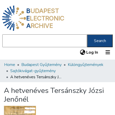
B
UDAPEST
E
LECTRONIC
A
RCHIVE
Search
(current
Log In
Home
Budapest Gyűjtemény
Különgyűjtemények
Communities & Collections
Sajtókivágat-gyűjtemény
All of DSpace
A hetvenéves Tersánszky Józsi Jenőnél
Statistics
A hetvenéves Tersánszky Józsi
About us
Jenőnél