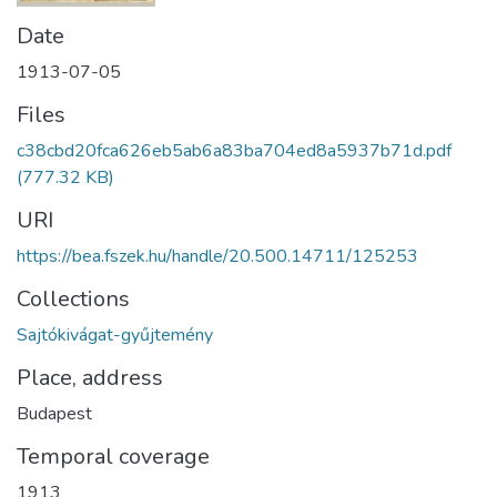
Date
1913-07-05
Files
c38cbd20fca626eb5ab6a83ba704ed8a5937b71d.pdf
(777.32 KB)
URI
https://bea.fszek.hu/handle/20.500.14711/125253
Collections
Sajtókivágat-gyűjtemény
Place, address
Budapest
Temporal coverage
1913