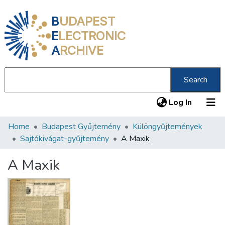
B
UDAPEST
E
LECTRONIC
A
RCHIVE
Search
(current
Log In
Home
Budapest Gyűjtemény
Különgyűjtemények
Communities & Collections
Sajtókivágat-gyűjtemény
A Maxik
All of DSpace
A Maxik
Statistics
About us