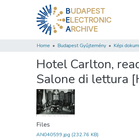
B
UDAPEST
E
LECTRONIC
A
RCHIVE
Home
Budapest Gyűjtemény
Képi doku
Hotel Carlton, re
Salone di lettura 
Files
AN040599.jpg
(232.76 KB)