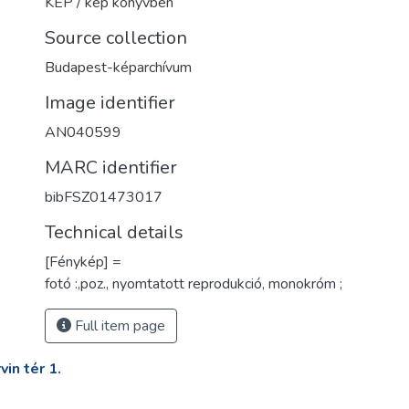
KÉP / kép könyvben
Source collection
Budapest-képarchívum
Image identifier
AN040599
MARC identifier
bibFSZ01473017
Technical details
[Fénykép] =
fotó :,poz., nyomtatott reprodukció, monokróm ;
Full item page
in tér 1.