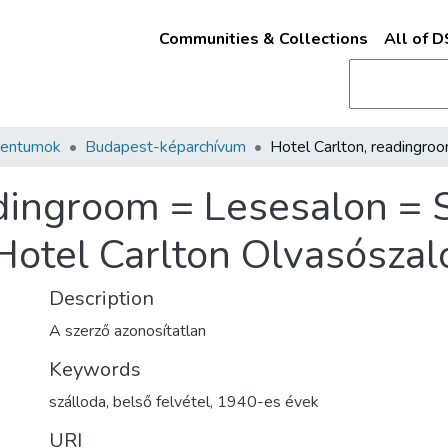
Communities & Collections
All of 
mentumok
Budapest-képarchívum
adingroom = Lesesalon = S
[Hotel Carlton Olvasószal
Description
A szerző azonosítatlan
Keywords
szálloda
,
belső felvétel
,
1940-es évek
URI