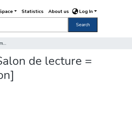
DSpace
Statistics
About us
Log In
Search
Hotel Carlton, readingroom = Lesesalon = Salon de lecture = Salone di lettura [Hotel Carlton Olvasószalon]
alon de lecture =
on]