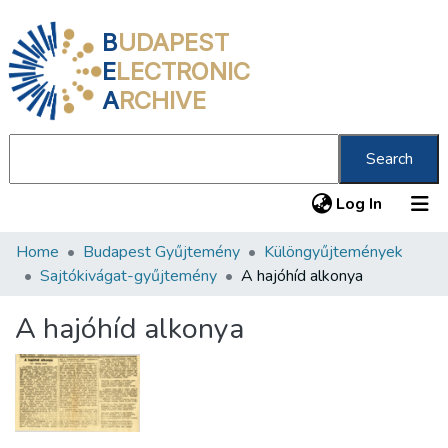
B
UDAPEST
E
LECTRONIC
A
RCHIVE
Search
(current
Log In
Home
Budapest Gyűjtemény
Különgyűjtemények
Communities & Collections
Sajtókivágat-gyűjtemény
A hajóhíd alkonya
All of DSpace
A hajóhíd alkonya
Statistics
About us