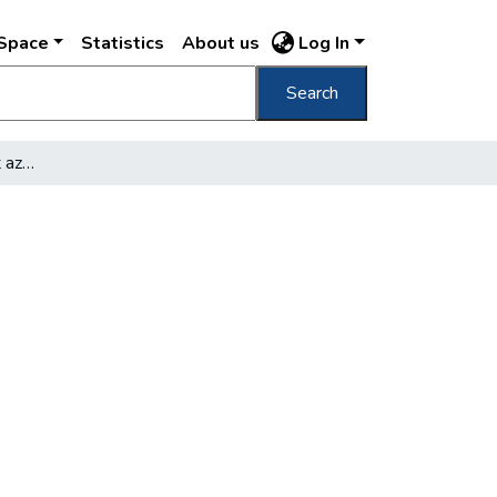
DSpace
Statistics
About us
Log In
Search
Folytatta tanácskozását az IFLA