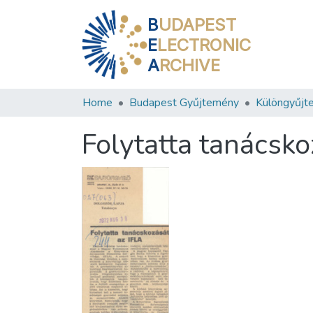
B
UDAPEST
E
LECTRONIC
A
RCHIVE
Home
Budapest Gyűjtemény
Különgyűjt
Folytatta tanácsko