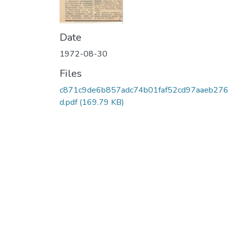
Date
1972-08-30
Files
c871c9de6b857adc74b01faf52cd97aaeb27
d.pdf
(169.79 KB)