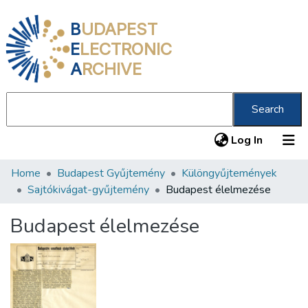
B
UDAPEST
E
LECTRONIC
A
RCHIVE
Search
(current
Log In
Home
Budapest Gyűjtemény
Különgyűjtemények
Communities & Collections
Sajtókivágat-gyűjtemény
Budapest élelmezése
All of DSpace
Budapest élelmezése
Statistics
About us