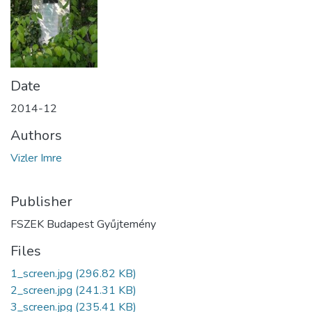
Date
2014-12
Authors
Vizler Imre
Publisher
FSZEK Budapest Gyűjtemény
Files
1_screen.jpg
(296.82 KB)
2_screen.jpg
(241.31 KB)
3_screen.jpg
(235.41 KB)