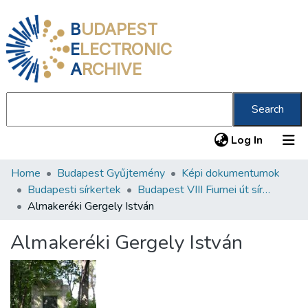
B
UDAPEST
E
LECTRONIC
A
RCHIVE
Search
(current
Log In
Home
Budapest Gyűjtemény
Képi dokumentumok
Communities & Collections
Budapesti sírkertek
Budapest VIII Fiumei út sírkert 2. rész
All of DSpace
Almakeréki Gergely István
Statistics
Almakeréki Gergely István
About us