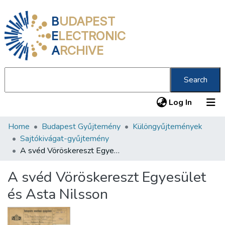
B
UDAPEST
E
LECTRONIC
A
RCHIVE
Search
(current
Log In
Home
Budapest Gyűjtemény
Különgyűjtemények
Communities & Collections
Sajtókivágat-gyűjtemény
All of DSpace
A svéd Vöröskereszt Egyesület és Asta Nilsson
Statistics
A svéd Vöröskereszt Egyesület
About us
és Asta Nilsson