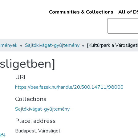
Communities & Collections
All of 
emények
Sajtókivágat-gyűjtemény
[Kultúrpark a Városlige
sligetben]
URI
https://bea.fszek.hu/handle/20.500.14711/98000
Collections
Sajtókivágat-gyűjtemény
Place, address
Budapest. Városliget
4f4