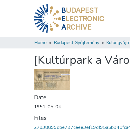
B
UDAPEST
E
LECTRONIC
A
RCHIVE
Home
Budapest Gyűjtemény
Különgyűjt
[Kultúrpark a Váro
Date
1951-05-04
Files
27b38899dbe797ceee3ef19df95a5b940fca