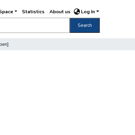
DSpace
Statistics
About us
Log In
Search
tben]