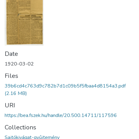
Date
1920-03-02
Files
39b6cd4c763d9c782b7d1c09b5f5fbaa4d8154a3.pdf
(2.16 MB)
URI
https://bea.fszek.hu/handle/20.500.14711/117596
Collections
Sajtókivágat-gyűjtemény