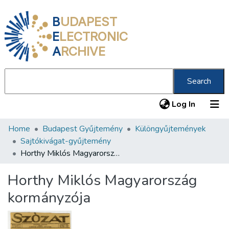
B
UDAPEST
E
LECTRONIC
A
RCHIVE
Search
(current
Log In
Home
Budapest Gyűjtemény
Különgyűjtemények
Communities & Collections
Sajtókivágat-gyűjtemény
All of DSpace
Horthy Miklós Magyarország kormányzója
Statistics
Horthy Miklós Magyarország
About us
kormányzója