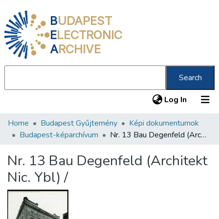
B
UDAPEST
E
LECTRONIC
A
RCHIVE
Search
(current
Log In
Home
Budapest Gyűjtemény
Képi dokumentumok
Communities & Collections
Budapest-képarchívum
Nr. 13 Bau Degenfeld (Architekt Nic. Ybl) /
All of DSpace
Nr. 13 Bau Degenfeld (Architekt
Statistics
Nic. Ybl) /
About us