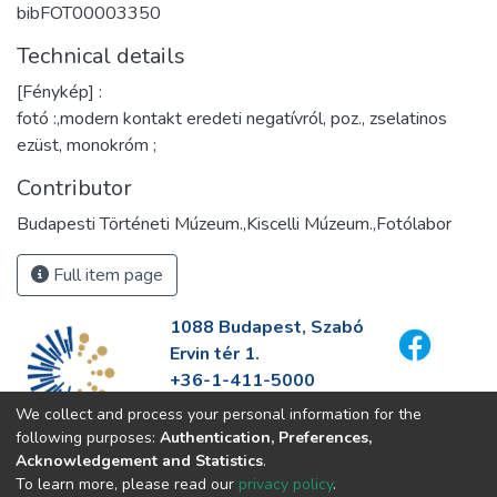
bibFOT00003350
Technical details
[Fénykép] :
fotó :,modern kontakt eredeti negatívról, poz., zselatinos
ezüst, monokróm ;
Contributor
Budapesti Történeti Múzeum.,Kiscelli Múzeum.,Fotólabor
Full item page
1088 Budapest, Szabó
Ervin tér 1.
+36-1-411-5000
info@fszek.hu
We collect and process your personal information for the
https://fszek.hu
following purposes:
Authentication, Preferences,
Acknowledgement and Statistics
.
To learn more, please read our
privacy policy
.