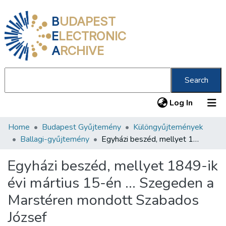
B
UDAPEST
E
LECTRONIC
A
RCHIVE
Search
(current
Log In
Home
Budapest Gyűjtemény
Különgyűjtemények
Communities & Collections
Ballagi-gyűjtemény
Egyházi beszéd, mellyet 1849-ik évi mártius 15-én ... Szegeden a Marstéren mondott Szabados József
All of DSpace
Egyházi beszéd, mellyet 1849-ik
Statistics
évi mártius 15-én ... Szegeden a
About us
Marstéren mondott Szabados
József