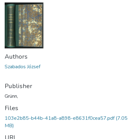
Authors
Szabados József
Publisher
Grünn,
Files
103e2b85-b44b-41a8-a898-e8631f0cea57.pdf
(7.05
MB)
URI