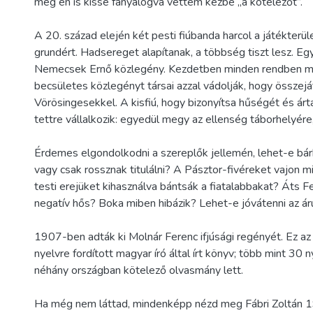
még én is kissé fanyalogva vettem kézbe „a kötelezőt”.
A 20. század elején két pesti fiúbanda harcol a játékterüle
grundért. Hadsereget alapítanak, a többség tiszt lesz. Egy
Nemecsek Ernő közlegény. Kezdetben minden rendben m
becsületes közlegényt társai azzal vádolják, hogy összejá
Vörösingesekkel. A kisfiú, hogy bizonyítsa hűségét és ár
tettre vállalkozik: egyedül megy az ellenség táborhelyér
Érdemes elgondolkodni a szereplők jellemén, lehet-e bárk
vagy csak rossznak titulálni? A Pásztor-fivéreket vajon mi
testi erejüket kihasználva bántsák a fiatalabbakat? Áts Fe
negatív hős? Boka miben hibázik? Lehet-e jóvátenni az ár
1907-ben adták ki Molnár Ferenc ifjúsági regényét. Ez az
nyelvre fordított magyar író által írt könyv; több mint 30 
néhány országban kötelező olvasmány lett.
Ha még nem láttad, mindenképp nézd meg Fábri Zoltán 