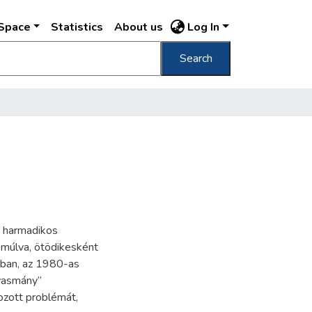
DSpace
Statistics
About us
Log In
Search
 harmadikos
múlva, ötödikesként
iban, az 1980-as
lvasmány”
zott problémát,