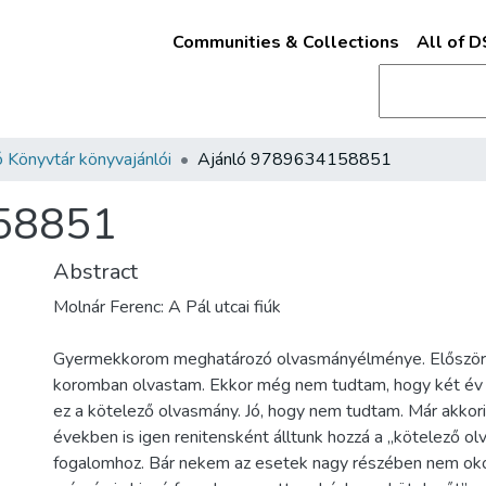
Communities & Collections
All of 
 Könyvtár könyvajánlói
Ajánló 9789634158851
58851
Abstract
Molnár Ferenc: A Pál utcai fiúk
Gyermekkorom meghatározó olvasmányélménye. Először
koromban olvastam. Ekkor még nem tudtam, hogy két év 
ez a kötelező olvasmány. Jó, hogy nem tudtam. Már akkor
években is igen renitensként álltunk hozzá a „kötelező o
fogalomhoz. Bár nekem az esetek nagy részében nem oko