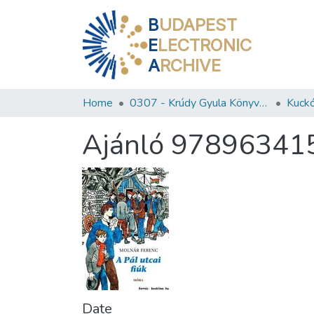
B
UDAPEST
E
LECTRONIC
A
RCHIVE
Home
0307 - Krúdy Gyula Könyvtár
Kuckó
Ajánló 97896341
Date