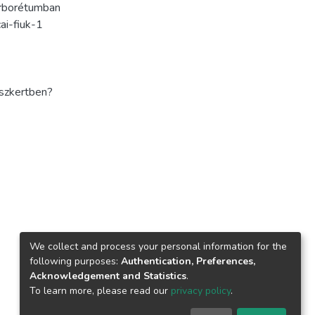
 arborétumban
cai-fiuk-1
észkertben?
We collect and process your personal information for the
following purposes:
Authentication, Preferences,
Acknowledgement and Statistics
.
To learn more, please read our
privacy policy
.