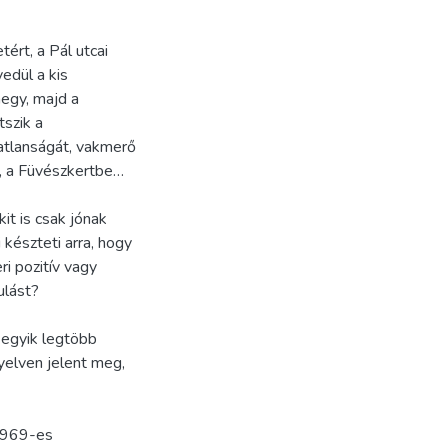
tért, a Pál utcai
edül a kis
egy, majd a
tszik a
tatlanságát, vakmerő
e, a Füvészkertbe…
it is csak jónak
 készteti arra, hogy
ri pozitív vagy
ulást?
 egyik legtöbb
nyelven jelent meg,
1969-es