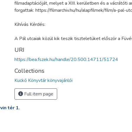
filmadaptációját, melyet a XIII. kerületben és a vácrátóti
forgattak: https://filmarchiv.hu/hu/alapfilmek/film/a-pal-ut
Kihívás Kérdés:
A Pál utcaiak közül kik teszik tiszteletüket először a Füv
URI
https://bea.fszek.hu/handle/20.500.14711/51724
Collections
Kuckó Könyvtár könyvajánlói
Full item page
in tér 1.