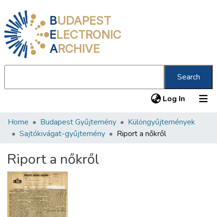
B
UDAPEST
E
LECTRONIC
A
RCHIVE
Search
(current
Log In
Home
Budapest Gyűjtemény
Különgyűjtemények
Communities & Collections
Sajtókivágat-gyűjtemény
Riport a nőkről
All of DSpace
Riport a nőkről
Statistics
About us