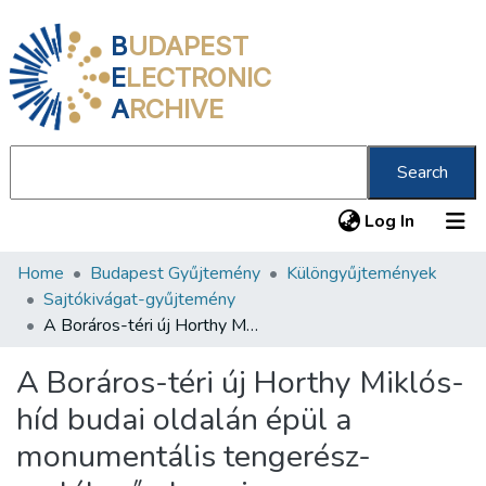
B
UDAPEST
E
LECTRONIC
A
RCHIVE
Search
(current
Log In
Home
Budapest Gyűjtemény
Különgyűjtemények
Communities & Collections
Sajtókivágat-gyűjtemény
All of DSpace
A Boráros-téri új Horthy Miklós-híd budai oldalán épül a monumentális tengerész-emlékmű alaprajza
Statistics
A Boráros-téri új Horthy Miklós-
About us
híd budai oldalán épül a
monumentális tengerész-