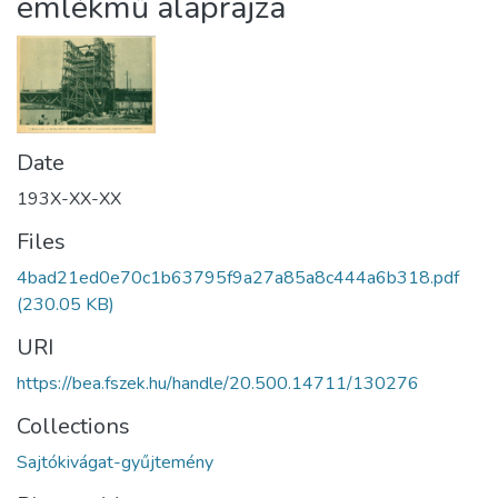
emlékmű alaprajza
Date
193X-XX-XX
Files
4bad21ed0e70c1b63795f9a27a85a8c444a6b318.pdf
(230.05 KB)
URI
https://bea.fszek.hu/handle/20.500.14711/130276
Collections
Sajtókivágat-gyűjtemény