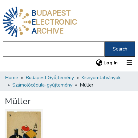
B
UDAPEST
E
LECTRONIC
A
RCHIVE
Search
(current
Log In
Home
Budapest Gyűjtemény
Kisnyomtatványok
Communities & Collections
Számolócédula-gyűjtemény
Müller
All of DSpace
Müller
Statistics
About us