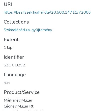
URI
https://bea.fszek.hu/handle/20.500.14711/72006
Collections
Számolócédula-gyűjtemény
Extent
1 lap
Identifier
SZC C 0292
Language
hun
Product/Service
Márkanév:Müller
Cégnév:Müller Rt