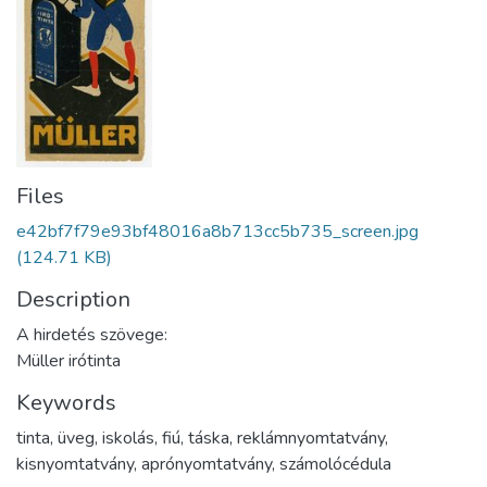
Files
e42bf7f79e93bf48016a8b713cc5b735_screen.jpg
(124.71 KB)
Description
A hirdetés szövege:
Müller irótinta
Keywords
tinta
,
üveg
,
iskolás
,
fiú
,
táska
,
reklámnyomtatvány
,
kisnyomtatvány
,
aprónyomtatvány
,
számolócédula