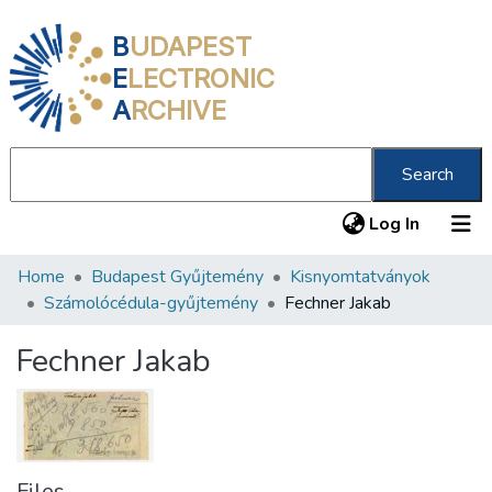
B
UDAPEST
E
LECTRONIC
A
RCHIVE
Search
(current
Log In
Home
Budapest Gyűjtemény
Kisnyomtatványok
Communities & Collections
Számolócédula-gyűjtemény
Fechner Jakab
All of DSpace
Fechner Jakab
Statistics
About us
Files