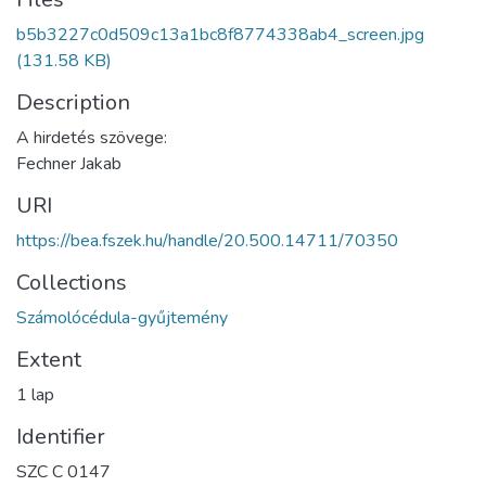
b5b3227c0d509c13a1bc8f8774338ab4_screen.jpg
(131.58 KB)
Description
A hirdetés szövege:
Fechner Jakab
URI
https://bea.fszek.hu/handle/20.500.14711/70350
Collections
Számolócédula-gyűjtemény
Extent
1 lap
Identifier
SZC C 0147