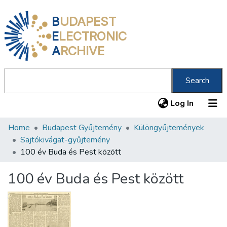
B
UDAPEST
E
LECTRONIC
A
RCHIVE
Search
(current
Log In
Home
Budapest Gyűjtemény
Különgyűjtemények
Communities & Collections
Sajtókivágat-gyűjtemény
All of DSpace
100 év Buda és Pest között
Statistics
100 év Buda és Pest között
About us