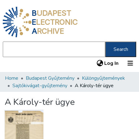
B
UDAPEST
E
LECTRONIC
A
RCHIVE
Search
(current
Log In
Home
Budapest Gyűjtemény
Különgyűjtemények
Communities & Collections
Sajtókivágat-gyűjtemény
A Károly-tér ügye
All of DSpace
A Károly-tér ügye
Statistics
About us