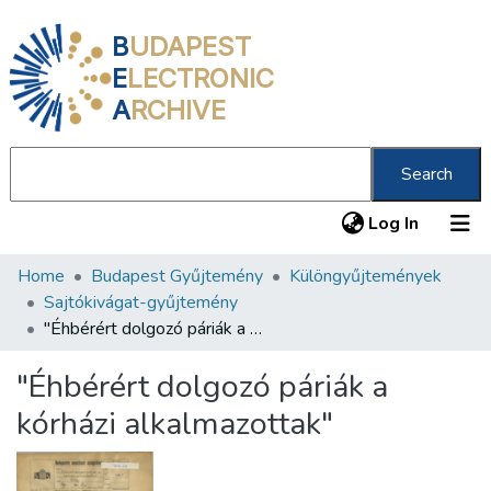
B
UDAPEST
E
LECTRONIC
A
RCHIVE
Search
(current
Log In
Home
Budapest Gyűjtemény
Különgyűjtemények
Communities & Collections
Sajtókivágat-gyűjtemény
All of DSpace
"Éhbérért dolgozó páriák a kórházi alkalmazottak"
Statistics
"Éhbérért dolgozó páriák a
About us
kórházi alkalmazottak"