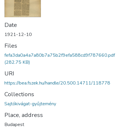
Date
1921-12-10
Files
fefa3da0a4a7a80b7a75b2f9efa588cd9f787660.pdf
(282.75 KB)
URI
https://bea.fszek.hu/handle/20.500.14711/118778
Collections
Sajtókivágat-gyűjtemény
Place, address
Budapest