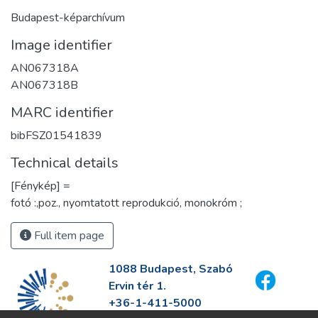
Budapest-képarchívum
Image identifier
AN067318A
AN067318B
MARC identifier
bibFSZ01541839
Technical details
[Fénykép] =
fotó :,poz., nyomtatott reprodukció, monokróm ;
Full item page
1088 Budapest, Szabó
Ervin tér 1.
+36-1-411-5000