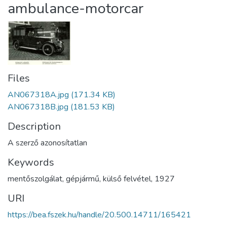
ambulance-motorcar
Files
AN067318A.jpg
(171.34 KB)
AN067318B.jpg
(181.53 KB)
Description
A szerző azonosítatlan
Keywords
mentőszolgálat
,
gépjármű
,
külső felvétel
,
1927
URI
https://bea.fszek.hu/handle/20.500.14711/165421