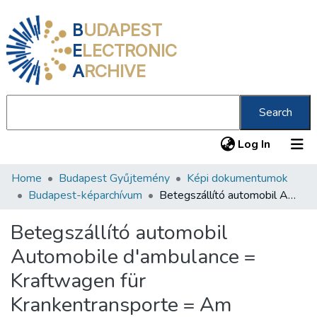
B
UDAPEST
E
LECTRONIC
A
RCHIVE
Search
(current
Log In
Home
Budapest Gyűjtemény
Képi dokumentumok
Communities & Collections
Budapest-képarchívum
Betegszállító automobil Automobile d'ambulance = Kraftwagen für Krankentransporte = Am ambulance-motorcar
All of DSpace
Betegszállító automobil
Statistics
Automobile d'ambulance =
About us
Kraftwagen für
Krankentransporte = Am