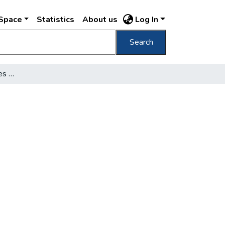
DSpace
Statistics
About us
Log In
Search
Rákosi Jenő az ötvenéves Népszínházról