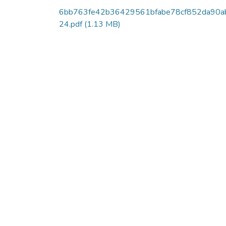
6bb763fe42b36429561bfabe78cf852da90a
24.pdf
(1.13 MB)