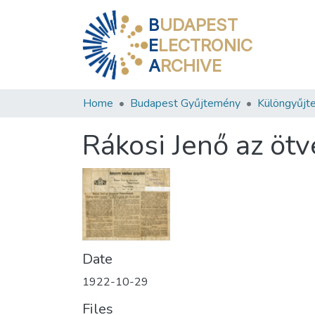
B
UDAPEST
E
LECTRONIC
A
RCHIVE
Home
Budapest Gyűjtemény
Különgyűjt
Rákosi Jenő az öt
Date
1922-10-29
Files