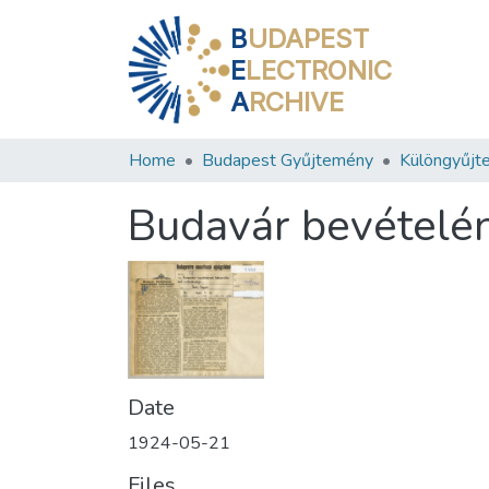
B
UDAPEST
E
LECTRONIC
A
RCHIVE
Home
Budapest Gyűjtemény
Különgyűjt
Budavár bevételén
Date
1924-05-21
Files