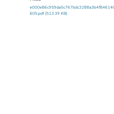
e000e86c959da5c767bdc3288a3b4f84614
605.pdf
(513.39 KB)