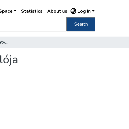
DSpace
Statistics
About us
Log In
Search
Budavár bevételének hetvenötödik évfordulója
lója